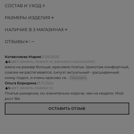
СОСТАВ И УХОД
РАЗМЕРЫ ИЗДЕЛИЯ
НАЛИЧИЕ В 3 МАГАЗИНАХ
ОТЗЫВЫ
5
Котвелиева Мария
21.09.2025
5
ЦВЕТ: ВАНИЛЬ, РАЗМЕР: M, (НЕМНОГО МАЛОМЕРИТ)
взяла на размер больше, красивое платье, трикотаж комфортный,
совсем не растягивается, силуэт актуальный - расширенный
книзу подол, и очень красиво се...
Показать
Ольга Бородина
23.11.2024
5
ЦВЕТ: ВАНИЛЬ, РАЗМЕР: M,
Платье шикарное, но значительно короче, чем на модели. Мой
рост 164
ОСТАВИТЬ ОТЗЫВ