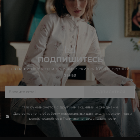
ПОДПИШИТЕСЬ
на наши новости и получите скидку 10% на первый
заказ
ПОДПИСАТЬСЯ
*Не суммируется с другими акциями и скидками
Даю согласие на обработку
персональных данных
для маркетинговых
целей, подробнее в
Политике конфиденциальности