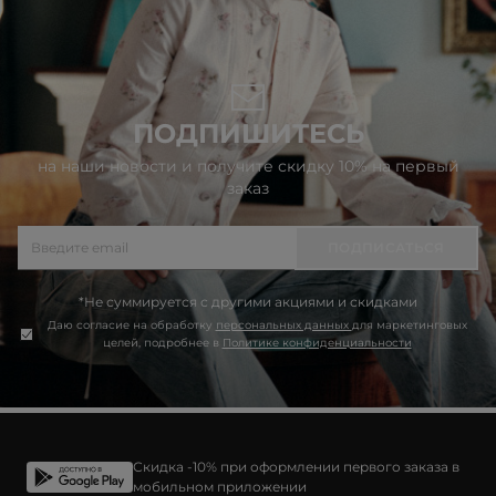
ПОДПИШИТЕСЬ
на наши новости и получите скидку 10% на первый
заказ
ПОДПИСАТЬСЯ
*Не суммируется с другими акциями и скидками
Даю согласие на обработку
персональных данных
для маркетинговых
целей, подробнее в
Политике конфиденциальности
Скидка -10% при оформлении первого заказа в
мобильном приложении