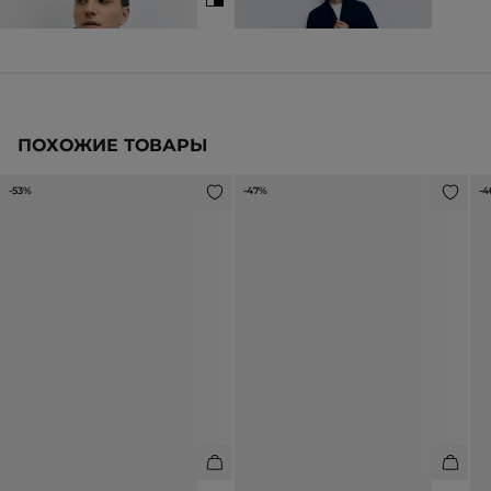
3 990 ₽
ПОХОЖИЕ ТОВАРЫ
-53%
-47%
-