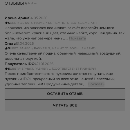
ОТЗЫВЫ
4.9
Ирина Ирина
14.05.2026
5
ЦВЕТ: ВАНИЛЬ, РАЗМЕР: M, (НЕМНОГО БОЛЬШЕМЕРИТ)
к сожалению оказался великоват. за счёт оверсайз немного
большемерит. красивый цвет, отлично набит, хорошая длина. так
жаль, что уже нет размера меньш...
Показать
Ольга
13.04.2026
5
ЦВЕТ: ВАНИЛЬ, РАЗМЕР: S, (НЕМНОГО БОЛЬШЕМЕРИТ)
Очень качественный пошив, обьемный, невесомый, воздушный,
довольна покупкой.
Покупатель IDOL
21.01.2026
5
ЦВЕТ: ЧЕРНЫЙ, РАЗМЕР: L, (СООТВЕТСТВУЕТ РАЗМЕРУ)
После приобретения этого пуховика хочется покупать еще
пуховики IDOL!прекрасный во всех отношениях! Невесомый,
удобны1, теплейший! Продуманные детали,...
Показать
ОСТАВИТЬ ОТЗЫВ
ЧИТАТЬ ВСЕ