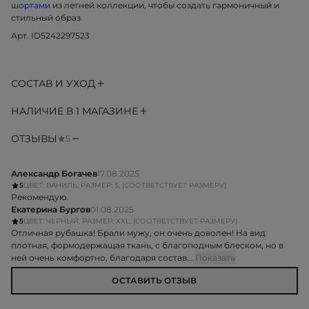
шортами
из летней коллекции, чтобы создать гармоничный и
стильный образ.
Арт. ID5242297523
СОСТАВ И УХОД
НАЛИЧИЕ В 1 МАГАЗИНЕ
ОТЗЫВЫ
5
Александр Богачев
17.08.2025
5
ЦВЕТ: ВАНИЛЬ, РАЗМЕР: S, (СООТВЕТСТВУЕТ РАЗМЕРУ)
Рекомендую.
Екатерина Бургов
01.08.2025
5
ЦВЕТ: ЧЕРНЫЙ, РАЗМЕР: XXL, (СООТВЕТСТВУЕТ РАЗМЕРУ)
Отличная рубашка! Брали мужу, он очень доволен! На вид
плотная, формодержащая ткань, с благоподным блеском, но в
ней очень комфортно, благодаря состав...
Показать
ОСТАВИТЬ ОТЗЫВ