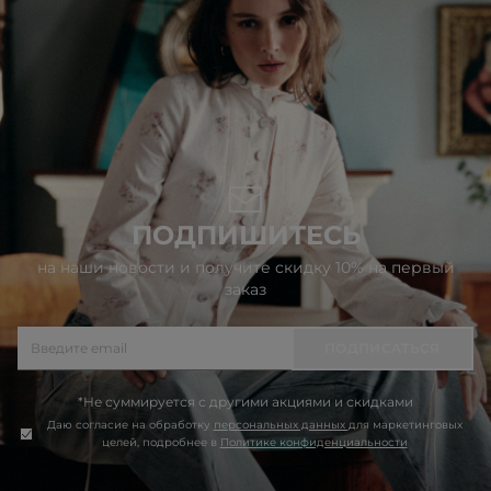
ПОДПИШИТЕСЬ
на наши новости и получите скидку 10% на первый
заказ
ПОДПИСАТЬСЯ
*Не суммируется с другими акциями и скидками
Даю согласие на обработку
персональных данных
для маркетинговых
целей, подробнее в
Политике конфиденциальности