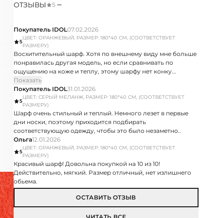
ОТЗЫВЫ
5
Покупатель IDOL
07.02.2026
ЦВЕТ: ОРАНЖЕВЫЙ, РАЗМЕР: 180*40 СМ, (СООТВЕТСТВУЕТ
5
РАЗМЕРУ)
Восхитительный шарф. Хотя по внешнему виду мне больше
понравилась другая модель, но если сравнивать по
ощущению на коже и теплу, этому шарфу нет конку...
Показать
Покупатель IDOL
31.01.2026
ЦВЕТ: СЕРЫЙ МЕЛАНЖ, РАЗМЕР: 180*40 СМ, (СООТВЕТСТВУЕТ
5
РАЗМЕРУ)
Шарф очень стильный и теплый. Немного лезет в первые
дни носки, поэтому приходится подбирать
соответствующую одежду, чтобы это было незаметно..
Ольга
12.01.2026
ЦВЕТ: ОРАНЖЕВЫЙ, РАЗМЕР: 180*40 СМ, (СООТВЕТСТВУЕТ
5
РАЗМЕРУ)
Красивый шарф! Довольна покупкой на 10 из 10!
Действительно, мягкий. Размер отличный, нет излишнего
обьема.
ОСТАВИТЬ ОТЗЫВ
ЧИТАТЬ ВСЕ