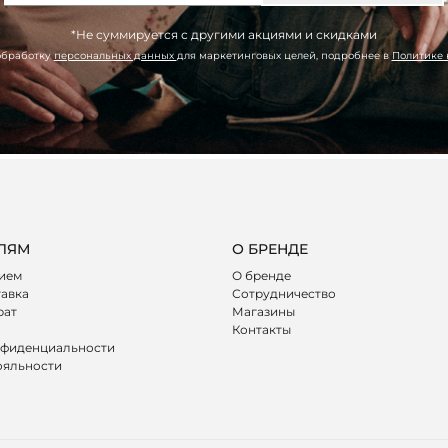
*Не суммируется с другими акциями и скидками
обработку
персональных данных
для маркетинговых целей, подробнее в
Политике
ЛЯМ
О БРЕНДЕ
лием
О бренде
тавка
Сотрудничество
рат
Магазины
Контакты
нфиденциальности
ояльности