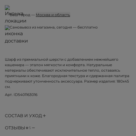
Ваш город —
Москва и область
Пункт выдачи, 09 августа, вс — от 300 ₽
Курьерская доставка, 09 августа, вс — от 500 ₽
Шарф из премиальной шерсти с добавлением нежнейшего
кашемира — эталон мягкости и комфорта. Натуральные
материалы обеспечивают исключительное тепло, оставаясь
приятными к коже. Благородная текстура и сдержанная палитра
подчеркивают утонченность аксессуара. Размер изделия: 180х45
см.
Арт. ID5401163016
СОСТАВ И УХОД
ОТЗЫВЫ
5
Юлия Мартыненко
15.03.2026