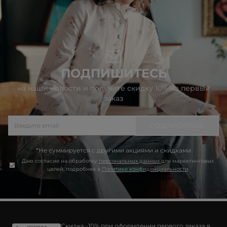
ПОДПИШИТЕСЬ
на наши новости и получите скидку 10% на первый
заказ
ПОДПИСАТЬСЯ
*Не суммируется с другими акциями и скидками
Даю согласие на обработку
персональных данных
для маркетинговых
целей, подробнее в
Политике конфиденциальности
Скидка -10% при оформлении первого заказа в