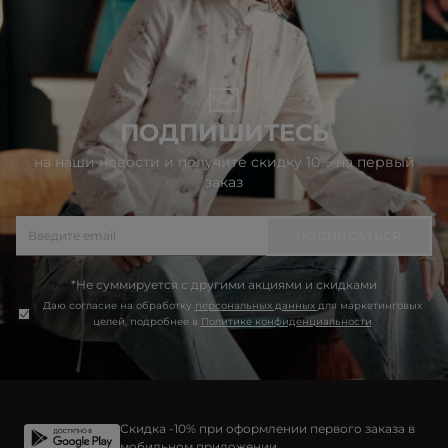
ПОДПИШИТЕСЬ
на наши новости и получите скидку 10% на первый
заказ
ПОДПИСАТЬСЯ
*Не суммируется с другими акциями и скидками
Даю согласие на обработку
персональных данных
для маркетинговых
целей, подробнее в
Политике конфиденциальности
Скидка -10% при оформлении первого заказа в
мобильном приложении