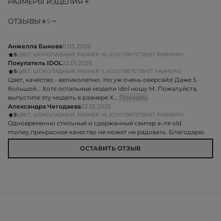
РАЗМЕРЫ ИЗДЕЛИЯ
ОТЗЫВЫ
5
Анжелла Быкова
11.05.2026
5
ЦВЕТ: ШОКОЛАДНЫЙ, РАЗМЕР: M, (СООТВЕТСТВУЕТ РАЗМЕРУ)
Покупатель IDOL
22.01.2026
5
ЦВЕТ: ШОКОЛАДНЫЙ, РАЗМЕР: S, (СООТВЕТСТВУЕТ РАЗМЕРУ)
Цвет, качество - великолепно. Но уж очень оверсайз! Даже S
большой... Хотя остальные модели Idol ношу М. Пожалуйста,
выпустите эту модель в размере X...
Показать
Александра Чегодаева
22.10.2025
5
ЦВЕТ: ШОКОЛАДНЫЙ, РАЗМЕР: M, (СООТВЕТСТВУЕТ РАЗМЕРУ)
Одновременно стильный и сдержанный свитер а-ля old
money,прекрасное качество не может не радовать. Благодарю.
ОСТАВИТЬ ОТЗЫВ