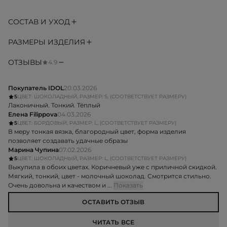
СОСТАВ И УХОД
РАЗМЕРЫ ИЗДЕЛИЯ
ОТЗЫВЫ
4.9
Покупатель IDOL
20.03.2026
5
ЦВЕТ: ШОКОЛАДНЫЙ, РАЗМЕР: S, (СООТВЕТСТВУЕТ РАЗМЕРУ)
Лаконичный. Тонкий. Тёплый
Елена Filippova
04.03.2026
5
ЦВЕТ: БОРДОВЫЙ, РАЗМЕР: L, (СООТВЕТСТВУЕТ РАЗМЕРУ)
В меру тонкая вязка, благородный цвет, форма изделия
позволяет создавать удачные образы
Марина Чупина
07.02.2026
5
ЦВЕТ: ШОКОЛАДНЫЙ, РАЗМЕР: L, (СООТВЕТСТВУЕТ РАЗМЕРУ)
Выкупила в обоих цветах. Коричневый уже с приличной скидкой.
Мягкий, тонкий, цвет - молочный шоколад. Смотрится стильно.
Очень довольна и качеством и ...
Показать
ОСТАВИТЬ ОТЗЫВ
ЧИТАТЬ ВСЕ