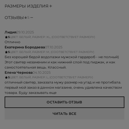
РАЗМЕРЫ ИЗДЕЛИЯ
ОТЗЫВЫ
5
Лидия
29.10.2025
5
ЦВЕТ: БЕЛЫЙ, РАЗМЕР: XL, (СООТВЕТСТВУЕТ РАЗМЕРУ)
Отлично
Екатерина Бородаева
07.10.2025
5
ЦВЕТ: БЕЛЫЙ, РАЗМЕР: M, (СООТВЕТСТВУЕТ РАЗМЕРУ)
Без хорошей бедой водолазки мужской гардероб - не полный)
Этот свитер незаменим и как нижний слой под пиджак, и как
самостоятельная вещь. Классный.
Елена Чернова
04.10.2025
5
ЦВЕТ: БЕЛЫЙ, РАЗМЕР: L, (СООТВЕТСТВУЕТ РАЗМЕРУ)
отличный свитер, заказала мужу размер на угад и не прогибала.
первый мой заказ в данном магазине, очень удивлена качеством
товара. Буду заказывать еще
ОСТАВИТЬ ОТЗЫВ
ЧИТАТЬ ВСЕ