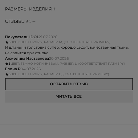
РАЗМЕРЫ ИЗДЕЛИЯ
ОТЗЫВЫ
5
Покупатель IDOL
21.07.2026
5
ЦВЕТ: ЦВЕТ ПУДРЫ, РАЗМЕР: M, (СООТВЕТСТВУЕТ РАЗМЕРУ)
И штаны, и толстовка супер, хорошо сидит, качественная ткань,
не садится при стирке.
Анжелика Наставнева
20.07.2026
5
ЦВЕТ: ТЁМНО-КОРИЧНЕВЫЙ, РАЗМЕР: L, (СООТВЕТСТВУЕТ РАЗМЕРУ)
Елена Р
04.07.2026
5
ЦВЕТ: ЦВЕТ ПУДРЫ, РАЗМЕР: L, (СООТВЕТСТВУЕТ РАЗМЕРУ)
ОСТАВИТЬ ОТЗЫВ
ЧИТАТЬ ВСЕ