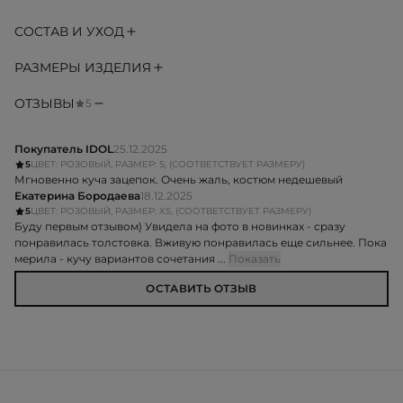
СОСТАВ И УХОД
РАЗМЕРЫ ИЗДЕЛИЯ
ОТЗЫВЫ
5
Покупатель IDOL
25.12.2025
5
ЦВЕТ: РОЗОВЫЙ, РАЗМЕР: S, (СООТВЕТСТВУЕТ РАЗМЕРУ)
Мгновенно куча зацепок. Очень жаль, костюм недешевый
Екатерина Бородаева
18.12.2025
5
ЦВЕТ: РОЗОВЫЙ, РАЗМЕР: XS, (СООТВЕТСТВУЕТ РАЗМЕРУ)
Буду первым отзывом) Увидела на фото в новинках - сразу
понравилась толстовка. Вживую понравилась еще сильнее. Пока
мерила - кучу вариантов сочетания ...
Показать
ОСТАВИТЬ ОТЗЫВ