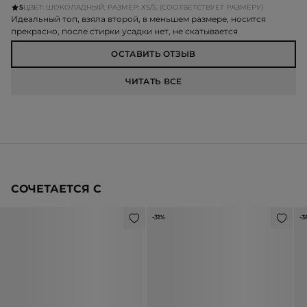
5
ЦВЕТ: ШОКОЛАДНЫЙ, РАЗМЕР: XS/S, (СООТВЕТСТВУЕТ РАЗМЕРУ)
Идеальный топ, взяла второй, в меньшем размере, носится
прекрасно, после стирки усадки нет, не скатывается
ОСТАВИТЬ ОТЗЫВ
ЧИТАТЬ ВСЕ
СОЧЕТАЕТСЯ С
-31%
-3