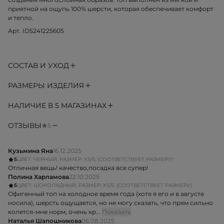
приятной на ощупь 100% шерсти, которая обеспечивает комфорт
и тепло.
Арт. ID5241225605
СОСТАВ И УХОД
РАЗМЕРЫ ИЗДЕЛИЯ
НАЛИЧИЕ В 5 МАГАЗИНАХ
ОТЗЫВЫ
5
Кузьмина Яна
16.12.2025
5
ЦВЕТ: ЧЕРНЫЙ, РАЗМЕР: XS/S, (СООТВЕТСТВУЕТ РАЗМЕРУ)
Отличная вещь! качество,посадка все супер!
Полина Харламова
22.10.2025
5
ЦВЕТ: ШОКОЛАДНЫЙ, РАЗМЕР: XS/S, (СООТВЕТСТВУЕТ РАЗМЕРУ)
Офигенный топ на холодное время года (хотя я его и в августе
носила), шерсть ощущается, но не могу сказать, что прям сильно
колется-мне норм, очень кр...
Показать
Наталья Шапошникова
06.08.2025