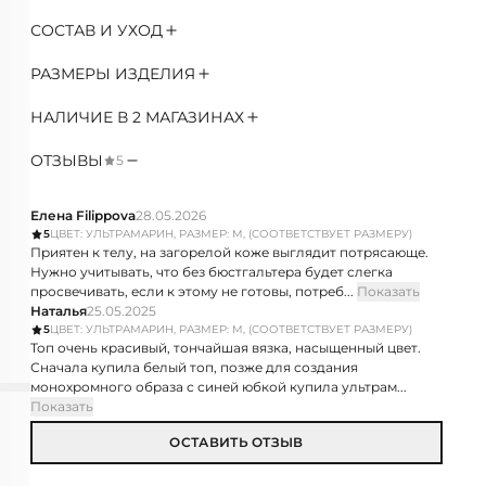
СОСТАВ И УХОД
РАЗМЕРЫ ИЗДЕЛИЯ
НАЛИЧИЕ В 2 МАГАЗИНАХ
ОТЗЫВЫ
5
Елена Filippova
28.05.2026
5
ЦВЕТ: УЛЬТРАМАРИН, РАЗМЕР: M, (СООТВЕТСТВУЕТ РАЗМЕРУ)
Приятен к телу, на загорелой коже выглядит потрясающе.
Нужно учитывать, что без бюстгальтера будет слегка
просвечивать, если к этому не готовы, потреб...
Показать
Наталья
25.05.2025
5
ЦВЕТ: УЛЬТРАМАРИН, РАЗМЕР: M, (СООТВЕТСТВУЕТ РАЗМЕРУ)
Топ очень красивый, тончайшая вязка, насыщенный цвет.
Сначала купила белый топ, позже для создания
монохромного образа с синей юбкой купила ультрам...
Показать
ОСТАВИТЬ ОТЗЫВ