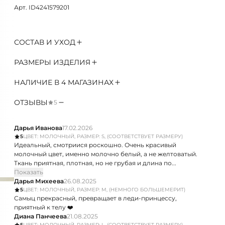
Арт. ID4241579201
СОСТАВ И УХОД
РАЗМЕРЫ ИЗДЕЛИЯ
НАЛИЧИЕ В 4 МАГАЗИНАХ
ОТЗЫВЫ
5
Дарья Иванова
17.02.2026
5
ЦВЕТ: МОЛОЧНЫЙ, РАЗМЕР: S, (СООТВЕТСТВУЕТ РАЗМЕРУ)
Идеальный, смотриися роскошно. Очень красивый
молочный цвет, именно молочно белый, а не желтоватый.
Ткань приятная, плотная, но не грубая и длина по...
Показать
Дарья Михеева
26.08.2025
5
ЦВЕТ: МОЛОЧНЫЙ, РАЗМЕР: M, (НЕМНОГО БОЛЬШЕМЕРИТ)
Самыц прекрасный, превращает в леди-принцессу,
приятный к телу ❤️
Диана Панчеева
21.08.2025
5
ЦВЕТ: МОЛОЧНЫЙ, РАЗМЕР: L, (СООТВЕТСТВУЕТ РАЗМЕРУ)