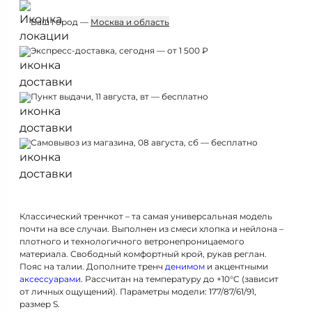
Ваш город —
Москва и область
Экспресс-доставка, сегодня — от 1 500 ₽
Пункт выдачи, 11 августа, вт — бесплатно
Самовывоз из магазина, 08 августа, сб — бесплатно
Классический тренчкот – та самая универсальная модель
почти на все случаи. Выполнен из смеси хлопка и нейлона –
плотного и технологичного ветронепроницаемого
материала. Свободный комфортный крой, рукав реглан.
Пояс на талии. Дополните тренч
денимом
и акцентными
аксессуарами
. Рассчитан на температуру до +10°C (зависит
от личных ощущений). Параметры модели: 177/87/61/91,
размер S.