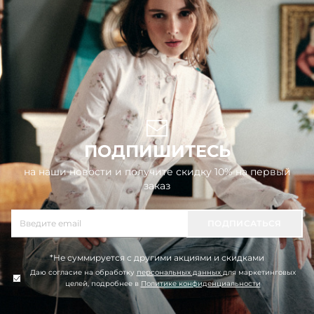
ПОДПИШИТЕСЬ
на наши новости и получите скидку 10% на первый
заказ
ПОДПИСАТЬСЯ
*Не суммируется с другими акциями и скидками
Даю согласие на обработку
персональных данных
для маркетинговых
целей, подробнее в
Политике конфиденциальности