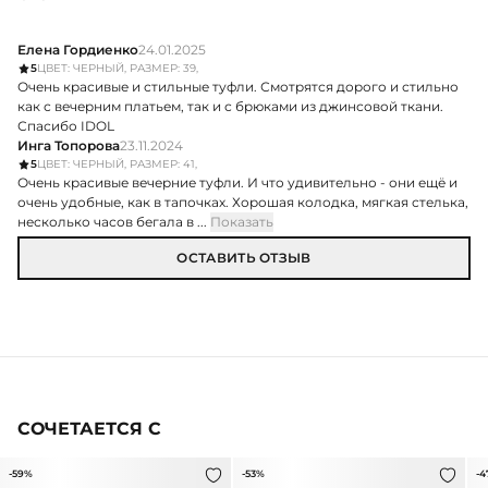
Елена Гордиенко
24.01.2025
5
ЦВЕТ: ЧЕРНЫЙ, РАЗМЕР: 39,
Очень красивые и стильные туфли. Смотрятся дорого и стильно
как с вечерним платьем, так и с брюками из джинсовой ткани.
Спасибо IDOL
Инга Топорова
23.11.2024
5
ЦВЕТ: ЧЕРНЫЙ, РАЗМЕР: 41,
Очень красивые вечерние туфли. И что удивительно - они ещё и
очень удобные, как в тапочках. Хорошая колодка, мягкая стелька,
несколько часов бегала в ...
Показать
ОСТАВИТЬ ОТЗЫВ
СОЧЕТАЕТСЯ С
-59%
-53%
-4