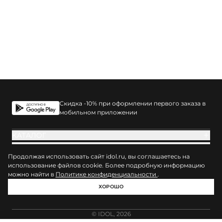
Скидка -10% при оформлении первого заказа в
мобильном приложении
КАТАЛОГ
ПОКУПАТЕЛЯМ
Продолжая использовать сайт idol.ru, вы соглашаетесь на
О БРЕНДЕ
использование файлов cookie. Более подробную информацию
можно найти в
Политике конфиденциальности
.
ХОРОШО
© IDOL, 2026