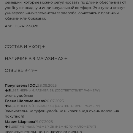
ремешки, которые можно регулировать по длине, обеспечивают
удобную посадку и индивидуальный комфорт. Эти туфли станут
универсальным элементом гардероба, сочетаясь с платьями,
юбками или брюками.
Арт. ID5241299828
СОСТАВ И УХОД
НАЛИЧИЕ В 9 МАГАЗИНАХ
ОТЗЫВЫ
4.9
Покупатель IDOL
28.09.2025
5
ЦВЕТ: ЧЕРНЫЙ, РАЗМЕР: 38, (СООТВЕТСТВУЕТ РАЗМЕРУ)
очень удобные
Елена Шеломенцева
20.07.2025
5
ЦВЕТ: ЧЕРНЫЙ, РАЗМЕР: 38, (СООТВЕТСТВУЕТ РАЗМЕРУ)
Замечательные туфли-удобные и красивые,я очень довольна
покупкой!
Мария Шаркова
19.07.2025
4
ЦВЕТ: ЧЕРНЫЙ, РАЗМЕР: 38, (НЕМНОГО МАЛОМЕРИТ)
красивые, стильные, но натирают сильно