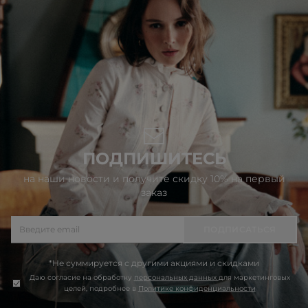
ПОДПИШИТЕСЬ
на наши новости и получите скидку 10% на первый
заказ
ПОДПИСАТЬСЯ
*Не суммируется с другими акциями и скидками
Даю согласие на обработку
персональных данных
для маркетинговых
целей, подробнее в
Политике конфиденциальности