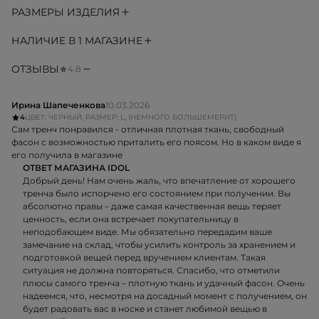
РАЗМЕРЫ ИЗДЕЛИЯ
НАЛИЧИЕ В 1 МАГАЗИНЕ
ОТЗЫВЫ
4.8
Ирина Шапеченкова
10.03.2026
4
ЦВЕТ: ЧЕРНЫЙ, РАЗМЕР: L, (НЕМНОГО БОЛЬШЕМЕРИТ)
Сам тренч понравился - отличная плотная ткань, свободный
фасон с возможностью приталить его поясом. Но в каком виде я
его получила в магазине
ОТВЕТ МАГАЗИНА IDOL
Добрый день! Нам очень жаль, что впечатление от хорошего
тренча было испорчено его состоянием при получении. Вы
абсолютно правы – даже самая качественная вещь теряет
ценность, если она встречает покупательницу в
неподобающем виде. Мы обязательно передадим ваше
замечание на склад, чтобы усилить контроль за хранением и
подготовкой вещей перед вручением клиентам. Такая
ситуация не должна повторяться. Спасибо, что отметили
плюсы самого тренча – плотную ткань и удачный фасон. Очень
надеемся, что, несмотря на досадный момент с получением, он
будет радовать вас в носке и станет любимой вещью в