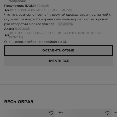
гардеробе
Покупатель IDOL
19.09.2025
5
ЦВЕТ: ЧЕРНЫЙ, РАЗМЕР: M, (БОЛЬШЕМЕРИТ)
Что-то с размерной сеткой у верхней одежды странное, на мой xl
подходит размер м.Сам тренч выполнен нормально, но кривой
ряд отверстий в поясе для оде...
Показать
Axana
19.07.2025
ЦВЕТ: ТЕМНО-БЕЖЕВЫЙ/ПЕСОЧНЫЙ, РАЗМЕР: L, (СООТВЕТСТВУЕТ
5
РАЗМЕРУ)
Очень овер, свободно подойдёт на XL.
ОСТАВИТЬ ОТЗЫВ
ЧИТАТЬ ВСЕ
ВЕСЬ ОБРАЗ
-55%
-