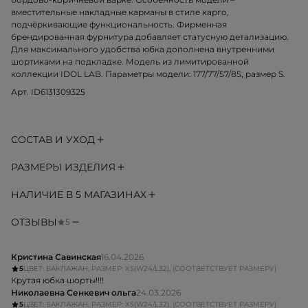
вместительные накладные карманы в стиле карго,
подчёркивающие функциональность. Фирменная
брендированная фурнитура добавляет статусную детализацию.
Для максимального удобства юбка дополнена внутренними
шортиками на подкладке. Модель из лимитированной
коллекции IDOL LAB. Параметры модели: 177/77/57/85, размер S.
Арт. ID6131309325
СОСТАВ И УХОД
РАЗМЕРЫ ИЗДЕЛИЯ
НАЛИЧИЕ В 5 МАГАЗИНАХ
ОТЗЫВЫ
5
Кристина Савинская
16.04.2026
5
ЦВЕТ: БАКЛАЖАН, РАЗМЕР: XS(W24/L32), (СООТВЕТСТВУЕТ РАЗМЕРУ)
Крутая юбка шорты!!!!
Николаевна Сенкевич ольга
24.03.2026
5
ЦВЕТ: БАКЛАЖАН, РАЗМЕР: XS(W24/L32), (СООТВЕТСТВУЕТ РАЗМЕРУ)