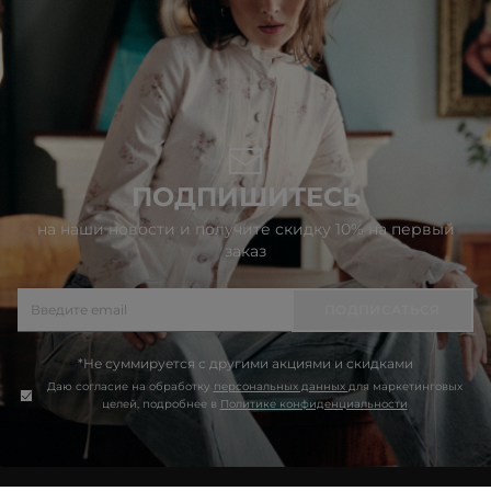
ПОДПИШИТЕСЬ
на наши новости и получите скидку 10% на первый
заказ
ПОДПИСАТЬСЯ
*Не суммируется с другими акциями и скидками
Даю согласие на обработку
персональных данных
для маркетинговых
целей, подробнее в
Политике конфиденциальности