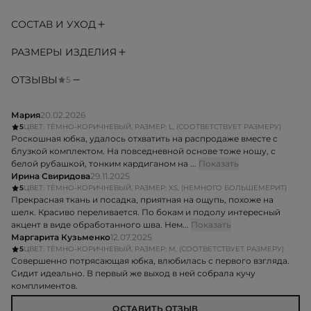
СОСТАВ И УХОД
РАЗМЕРЫ ИЗДЕЛИЯ
ОТЗЫВЫ
5
Мария
20.02.2026
5
ЦВЕТ: ТЁМНО-КОРИЧНЕВЫЙ, РАЗМЕР: L, (СООТВЕТСТВУЕТ РАЗМЕРУ)
Роскошная юбка, удалось отхватить на распродаже вместе с
блузкой комплектом. На повседневной основе тоже ношу, с
белой рубашкой, тонким кардиганом на ...
Показать
Ирина Свиридова
29.11.2025
5
ЦВЕТ: ТЁМНО-КОРИЧНЕВЫЙ, РАЗМЕР: XS, (НЕМНОГО БОЛЬШЕМЕРИТ)
Прекрасная ткань и посадка, приятная на ощупь, похоже на
шелк. Красиво переливается. По бокам и подолу интересный
акцент в виде обработанного шва. Нем...
Показать
Маргарита Кузьменко
12.07.2025
5
ЦВЕТ: ТЁМНО-КОРИЧНЕВЫЙ, РАЗМЕР: M, (СООТВЕТСТВУЕТ РАЗМЕРУ)
Совершенно потрясающая юбка, влюбилась с первого взгляда.
Сидит идеально. В первый же выход в ней собрала кучу
комплиментов.
ОСТАВИТЬ ОТЗЫВ