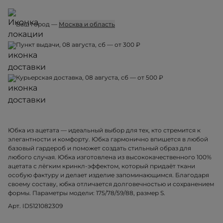
Ваш город —
Москва и область
Пункт выдачи, 08 августа, сб — от 300 ₽
Курьерская доставка, 08 августа, сб — от 500 ₽
Юбка из ацетата — идеальный выбор для тех, кто стремится к
элегантности и комфорту. Юбка гармонично впишется в любой
базовый гардероб и поможет создать стильный образ для
любого случая. Юбка изготовлена из высококачественного 100%
ацетата с лёгким кринкл-эффектом, который придаёт ткани
особую фактуру и делает изделие запоминающимся. Благодаря
своему составу, юбка отличается долговечностью и сохранением
формы. Параметры модели: 175/78/59/88, размер S.
Арт. ID5121082309