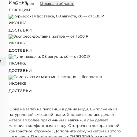
Ваш город —
Москва и область
Курьерская доставка, 08 августа, сб — от 500 ₽
Экспресс-доставка, завтра — от 1 500 ₽
Пункт выдачи, 08 августа, сб — от 300 ₽
З
Самовывоз из магазина, сегодня — бесплатно
Юбка на запах на пуговицы в длине миди. Выполнена из
натуральной смесовой ткани. Хлопок в составе делает
материал более практичным и мягким, а лён делает
материал комфортным в жару. Отстрочена декоративной
контрастной строчкой. Дополните юбку
жакетом
из этого
комплекта. Параметры модели: 176/83/62/89, размер S.