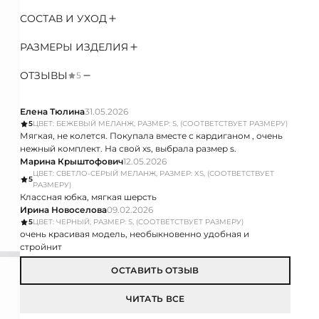
СОСТАВ И УХОД
РАЗМЕРЫ ИЗДЕЛИЯ
ОТЗЫВЫ
5
Елена Тюлина
31.05.2026
5
ЦВЕТ: БЕЖЕВЫЙ МЕЛАНЖ, РАЗМЕР: S, (СООТВЕТСТВУЕТ РАЗМЕРУ)
Мягкая, не колется. Покупала вместе с кардиганом , очень
нежный комплект. На свой xs, выбрала размер s.
Марина Крыштофович
12.05.2026
ЦВЕТ: СВЕТЛО-СЕРЫЙ МЕЛАНЖ, РАЗМЕР: XS, (СООТВЕТСТВУЕТ
5
РАЗМЕРУ)
Классная юбка, мягкая шерсть
Ирина Новоселова
09.02.2026
5
ЦВЕТ: ЧЕРНЫЙ, РАЗМЕР: S, (СООТВЕТСТВУЕТ РАЗМЕРУ)
очень красивая модель, необыкновенно удобная и
стройнит
ОСТАВИТЬ ОТЗЫВ
ЧИТАТЬ ВСЕ