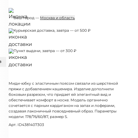
Ваш город —
Москва и область
Курьерская доставка, завтра — от 500 ₽
Пункт выдачи, завтра — от 300 ₽
З
Миди-юбку с эластичным поясом связали из шерстяной
пряжи с добавлением кашемира. Изделие дополнили
боковым разрезом, что придает ей элегантный вид и
обеспечивает комфорт в носке. Модель органично
сочетается с парным кардиганом на запах и лоферами,
создавая лаконичный повседневный образ. Параметры
модели: 178/76/60/87, размер S.
Арт. ID4381407303