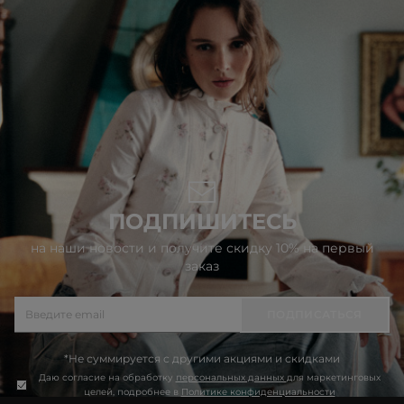
ПОДПИШИТЕСЬ
на наши новости и получите скидку 10% на первый
заказ
ПОДПИСАТЬСЯ
*Не суммируется с другими акциями и скидками
Даю согласие на обработку
персональных данных
для маркетинговых
целей, подробнее в
Политике конфиденциальности