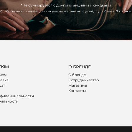
*Не суммируется с другими акциями и скидками
обработку
персональных данных
для маркетинговых целей, подробнее в
Политике
ЛЯМ
О БРЕНДЕ
лием
О бренде
тавка
Сотрудничество
рат
Магазины
Контакты
нфиденциальности
ояльности