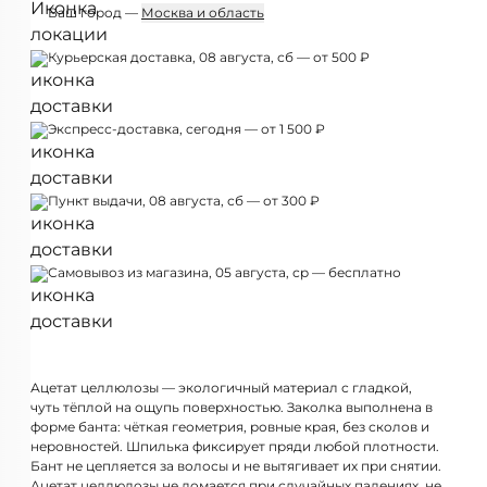
Ваш город —
Москва и область
Курьерская доставка, 08 августа, сб — от 500 ₽
Экспресс-доставка, сегодня — от 1 500 ₽
Пункт выдачи, 08 августа, сб — от 300 ₽
Самовывоз из магазина, 05 августа, ср — бесплатно
Ацетат целлюлозы — экологичный материал с гладкой,
чуть тёплой на ощупь поверхностью. Заколка выполнена в
форме банта: чёткая геометрия, ровные края, без сколов и
неровностей. Шпилька фиксирует пряди любой плотности.
Бант не цепляется за волосы и не вытягивает их при снятии.
Ацетат целлюлозы не ломается при случайных падениях, не