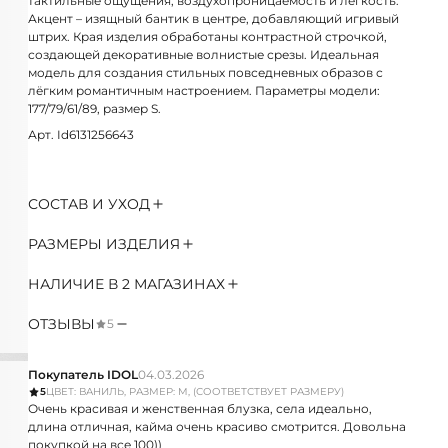
тактильные ощущения, воздухопроницаемость и лёгкость.
Акцент – изящный бантик в центре, добавляющий игривый
штрих. Края изделия обработаны контрастной строчкой,
создающей декоративные волнистые срезы. Идеальная
модель для создания стильных повседневных образов с
лёгким романтичным настроением. Параметры модели:
177/79/61/89, размер S.
Арт. Id6131256643
СОСТАВ И УХОД
РАЗМЕРЫ ИЗДЕЛИЯ
НАЛИЧИЕ В 2 МАГАЗИНАХ
ОТЗЫВЫ
5
Покупатель IDOL
04.03.2026
5
ЦВЕТ: ВАНИЛЬ, РАЗМЕР: M, (СООТВЕТСТВУЕТ РАЗМЕРУ)
Очень красивая и женственная блузка, села идеально,
длина отличная, кайма очень красиво смотрится. Довольна
покупкой на все 100))