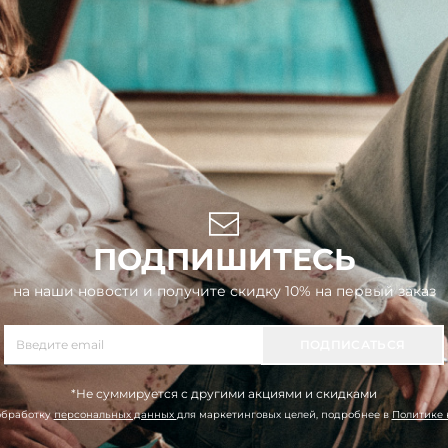
ПОДПИШИТЕСЬ
на наши новости и получите скидку 10% на первый заказ
ПОДПИСАТЬСЯ
*Не суммируется с другими акциями и скидками
обработку
персональных данных
для маркетинговых целей, подробнее в
Политике