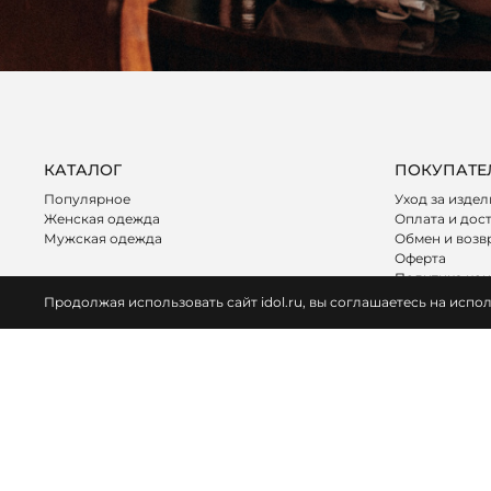
КАТАЛОГ
ПОКУПАТЕ
Популярное
Уход за изде
Женская одежда
Оплата и дос
Мужская одежда
Обмен и возв
Оферта
Политика ко
Программа л
Продолжая использовать сайт idol.ru, вы соглашаетесь на ис
© IDOL, 2026