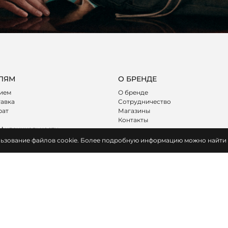
ЛЯМ
О БРЕНДЕ
лием
О бренде
тавка
Сотрудничество
рат
Магазины
Контакты
нфиденциальности
ояльности
пользование файлов cookie. Более подробную информацию можно найти