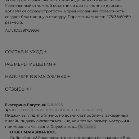
Увеличенный отложной воротник и два наклонных кармана
добавляют образу строгости, а брашированная поверхность
создает благородную текстуру. Параметры модели: 175/78/60/89,
размер S.
Арт. ID5391759934
СОСТАВ И УХОД
РАЗМЕРЫ ИЗДЕЛИЯ
НАЛИЧИЕ В 8 МАГАЗИНАХ
ОТЗЫВЫ
3
Екатерина Лагутина
06.11.2025
3
ЦВЕТ: СЕРЫЙ, РАЗМЕР: XL, (СООТВЕТСТВУЕТ РАЗМЕРУ)
Пиджак выглядит отлично, но возникла проблема: заказанный
онлайн пиджак оказался меньше, чем тот же размер, который я
примеряла в магазине. Служба под...
Показать
ОТВЕТ МАГАЗИНА IDOL
Добрый день! Сожалеем, что опыт доставки разочаровал Вас.