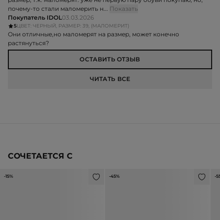
почему-то стали маломерить н...
Показать
Покупатель IDOL
03.03.2026
5
ЦВЕТ: ЧЕРНЫЙ, РАЗМЕР: 39, (МАЛОМЕРИТ)
Они отличные,но маломерят на размер, может конечно
растянуться?
ОСТАВИТЬ ОТЗЫВ
ЧИТАТЬ ВСЕ
СОЧЕТАЕТСЯ С
-15%
-45%
-5