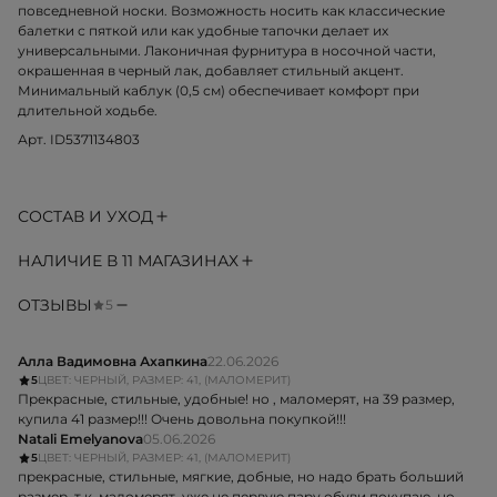
повседневной носки. Возможность носить как классические
балетки с пяткой или как удобные тапочки делает их
универсальными. Лаконичная фурнитура в носочной части,
окрашенная в черный лак, добавляет стильный акцент.
Минимальный каблук (0,5 см) обеспечивает комфорт при
длительной ходьбе.
Арт. ID5371134803
СОСТАВ И УХОД
НАЛИЧИЕ В 11 МАГАЗИНАХ
ОТЗЫВЫ
5
Алла Вадимовна Ахапкина
22.06.2026
5
ЦВЕТ: ЧЕРНЫЙ, РАЗМЕР: 41, (МАЛОМЕРИТ)
Прекрасные, стильные, удобные! но , маломерят, на 39 размер,
купила 41 размер!!! Очень довольна покупкой!!!
Natali Emelyanova
05.06.2026
5
ЦВЕТ: ЧЕРНЫЙ, РАЗМЕР: 41, (МАЛОМЕРИТ)
прекрасные, стильные, мягкие, добные, но надо брать больший
размер, т.к. маломерят. уже не первую пару обуви покупаю, но,