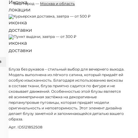
Ваш город —
Москва и область
Курьерская доставка, завтра — от 500 ₽
Пункт выдачи, завтра — от 300 ₽
З
Блуза без рукавов – стильный выбор для вечернего выхода.
Модель выполнена из лёгкого сатина, который придаёт ей
особую изысканность. Благодаря использованию вискозы
в составе ткани, блуза приятно садится по фигуре и не
сковывает движений. Особенностью этой блузы является
её асимметричная застёжка на декоративные
перламутровые пуговицы, которая придаёт модели
оригинальность и неповторимость. Этот элемент дизайна
делает блузу заметной и запоминающейся деталью вашего
образа.
Арт. ID5121852508