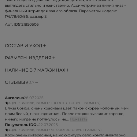
выглядеть стильно и женственно. Ассиметричная линия низа –
финальный штрих для вашего образа. Параметры модели:
176/78/60/86, размер S.
Арт. ID5121850506
СОСТАВ И УХОД
РАЗМЕРЫ ИЗДЕЛИЯ
НАЛИЧИЕ В 7 МАГАЗИНАХ
ОТЗЫВЫ
3.7
Ангелина
28.07.2025
5
ЦВЕТ: ВАНИЛЬ, РАЗМЕР: L, (СООТВЕТСТВУЕТ РАЗМЕРУ)
Блуза бомба, очень красивый цвет, такой скорее молочный, чем
прям белый, ткань приятная . После стирки выглядит хорошо,
ничего нигде не потянулось, не...
Показать
Покупатель IDOL
22.07.2025
5
ЦВЕТ: ВАНИЛЬ, РАЗМЕР: M, (СООТВЕТСТВУЕТ РАЗМЕРУ)
Крой очень интересный, на мою фигуру село комплиментарно.