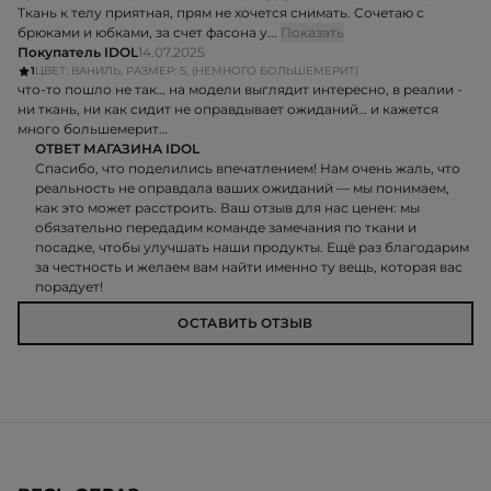
Ткань к телу приятная, прям не хочется снимать. Сочетаю с
брюками и юбками, за счет фасона у...
Показать
Покупатель IDOL
14.07.2025
1
ЦВЕТ: ВАНИЛЬ, РАЗМЕР: S, (НЕМНОГО БОЛЬШЕМЕРИТ)
что-то пошло не так… на модели выглядит интересно, в реалии -
ни ткань, ни как сидит не оправдывает ожиданий… и кажется
много большемерит…
ОТВЕТ МАГАЗИНА IDOL
Спасибо, что поделились впечатлением! Нам очень жаль, что
реальность не оправдала ваших ожиданий — мы понимаем,
как это может расстроить. Ваш отзыв для нас ценен: мы
обязательно передадим команде замечания по ткани и
посадке, чтобы улучшать наши продукты. Ещё раз благодарим
за честность и желаем вам найти именно ту вещь, которая вас
порадует!
ОСТАВИТЬ ОТЗЫВ