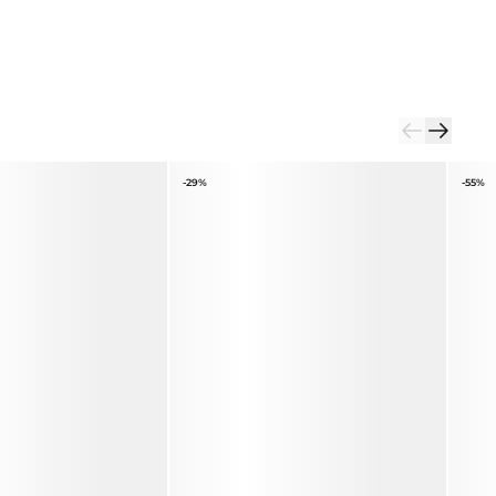
-29%
-55%