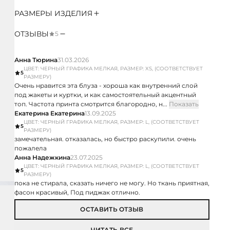
РАЗМЕРЫ ИЗДЕЛИЯ
ОТЗЫВЫ
5
Анна Тюрина
31.03.2026
ЦВЕТ: ЧЕРНЫЙ ГРАФИКА МЕЛКАЯ, РАЗМЕР: XS, (СООТВЕТСТВУЕТ
5
РАЗМЕРУ)
Очень нравится эта блуза - хороша как внутренний слой
под жакеты и куртки, и как самостоятельный акцентный
топ. Частота принта смотрится благородно, н...
Показать
Екатерина Екатерина
13.09.2025
ЦВЕТ: ЧЕРНЫЙ ГРАФИКА МЕЛКАЯ, РАЗМЕР: L, (СООТВЕТСТВУЕТ
5
РАЗМЕРУ)
замечательная. отказалась, но быстро раскупили. очень
пожалела
Анна Надежкина
23.07.2025
ЦВЕТ: ЧЕРНЫЙ ГРАФИКА МЕЛКАЯ, РАЗМЕР: L, (СООТВЕТСТВУЕТ
5
РАЗМЕРУ)
пока не стирала, сказать ничего не могу. Но ткань приятная,
фасон красивый, Под пиджак отлично.
ОСТАВИТЬ ОТЗЫВ
ЧИТАТЬ ВСЕ