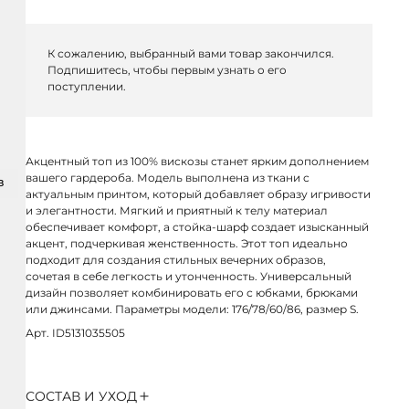
К сожалению, выбранный вами товар закончился.
Подпишитесь, чтобы первым узнать о его
поступлении.
Акцентный топ из 100% вискозы станет ярким дополнением
вашего гардероба. Модель выполнена из ткани с
З
актуальным принтом, который добавляет образу игривости
и элегантности. Мягкий и приятный к телу материал
обеспечивает комфорт, а стойка-шарф создает изысканный
акцент, подчеркивая женственность. Этот топ идеально
подходит для создания стильных вечерних образов,
сочетая в себе легкость и утонченность. Универсальный
дизайн позволяет комбинировать его с юбками, брюками
или джинсами. Параметры модели: 176/78/60/86, размер S.
Арт. ID5131035505
СОСТАВ И УХОД