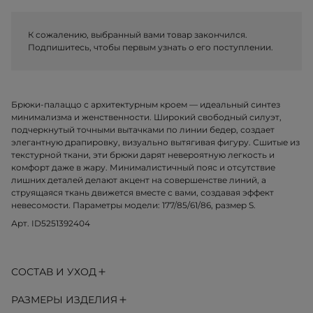
К сожалению, выбранный вами товар закончился.
Подпишитесь, чтобы первым узнать о его поступлении.
Брюки-палаццо с архитектурным кроем — идеальный синтез
минимализма и женственности. Широкий свободный силуэт,
подчеркнутый точными вытачками по линии бедер, создает
элегантную драпировку, визуально вытягивая фигуру. Сшитые из
текстурной ткани, эти брюки дарят невероятную легкость и
комфорт даже в жару. Минималистичный пояс и отсутствие
лишних деталей делают акцент на совершенстве линий, а
струящаяся ткань движется вместе с вами, создавая эффект
невесомости. Параметры модели: 177/85/61/86, размер S.
Арт. ID5251392404
СОСТАВ И УХОД
РАЗМЕРЫ ИЗДЕЛИЯ