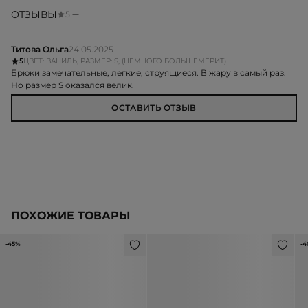
ОТЗЫВЫ
5
Титова Ольга
24.05.2025
5
ЦВЕТ: ВАНИЛЬ, РАЗМЕР: S, (НЕМНОГО БОЛЬШЕМЕРИТ)
Брюки замечательные, легкие, струящиеся. В жару в самый раз.
Но размер S оказался велик.
ОСТАВИТЬ ОТЗЫВ
ПОХОЖИЕ ТОВАРЫ
-45%
-