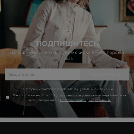
ПОДПИШИТЕСЬ
на наши новости и получите скидку 10% на первый
заказ
ПОДПИСАТЬСЯ
*Не суммируется с другими акциями и скидками
Даю согласие на обработку
персональных данных
для маркетинговых
целей, подробнее в
Политике конфиденциальности