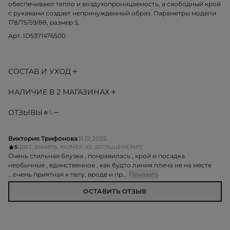
обеспечивают тепло и воздухопроницаемость, а свободный крой
с рукавами создает непринужденный образ. Параметры модели
178/75/59/88, размер S.
Арт. ID5371476500
СОСТАВ И УХОД
НАЛИЧИЕ В 2 МАГАЗИНАХ
ОТЗЫВЫ
5
Виктория Трифонова
31.12.2025
5
ЦВЕТ: ВАНИЛЬ, РАЗМЕР: XS, (БОЛЬШЕМЕРИТ)
Очень стильная блузка , понравилась , крой и посадка
необычные , единственное , как будто линия плеча не на месте
...очень приятная к телу, вроде и пр...
Показать
ОСТАВИТЬ ОТЗЫВ