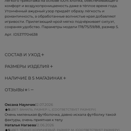
лёгкого трикотажа на основе 100% хлопка, обеспечивающего
комфорт и воздухопроницаемость даже в тёплое время года.
Утончённый ажурный узор придаёт образу лёгкость и
романтичность, а обработанные волнистые края добавляют
игривости. Прилегающий крой мягко подчёркивает силуэт,
сохраняя удобство. Параметры модели 178/75/59/88, размер S.
Арт. ID5371704638
СОСТАВ И УХОД
РАЗМЕРЫ ИЗДЕЛИЯ
НАЛИЧИЕ В 5 МАГАЗИНАХ
ОТЗЫВЫ
5
Оксана Наумчик
12.07.2026
5
ЦВЕТ: ВАНИЛЬ, РАЗМЕР: L, (СООТВЕТСТВУЕТ РАЗМЕРУ)
Очень миленькая футболочка, давно искала футболку такой
фактуры, очень приятная к телу
Наталья Нагаева
12.06.2026
5
ЦВЕТ: ТЁМНО-КОРИЧНЕВЫЙ, РАЗМЕР: M, (СООТВЕТСТВУЕТ РАЗМЕРУ)