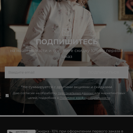
ПОДПИШИТЕСЬ
на наши новости и получите скидку 10% на первый
заказ
ПОДПИСАТЬСЯ
*Не суммируется с другими акциями и скидками
Даю согласие на обработку
персональных данных
для маркетинговых
целей, подробнее в
Политике конфиденциальности
Скидка -10% при оформлении первого заказа в