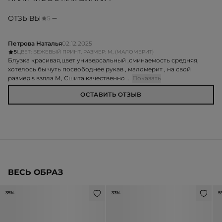
ОТЗЫВЫ
5
Петрова Наталья
02.12.2025
5
ЦВЕТ: БЕЖЕВЫЙ ПРИНТ, РАЗМЕР: M, (МАЛОМЕРИТ)
Блузка красивая,цвет универсальный ,сминаемость средняя,
хотелось бы чуть посвободнее рукав , маломерит , на свой
размер s взяла М, Сшита качественно ...
Показать
ОСТАВИТЬ ОТЗЫВ
ВЕСЬ ОБРАЗ
-35%
-33%
-5