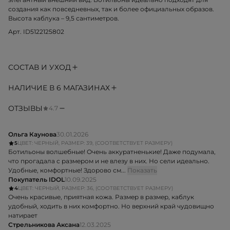
создания как повседневных, так и более официальных образов.
Высота каблука – 9,5 сантиметров.
Арт. ID5122125802
СОСТАВ И УХОД
НАЛИЧИЕ В 6 МАГАЗИНАХ
ОТЗЫВЫ
4.7
Ольга Каунова
30.01.2026
5
ЦВЕТ: ЧЕРНЫЙ, РАЗМЕР: 39, (СООТВЕТСТВУЕТ РАЗМЕРУ)
Ботильоны волшебные! Очень аккуратненькие! Даже подумала,
что прогадала с размером и не влезу в них. Но сели идеально.
Удобные, комфортные! Здорово см...
Показать
Покупатель IDOL
10.09.2025
4
ЦВЕТ: ЧЕРНЫЙ, РАЗМЕР: 36, (СООТВЕТСТВУЕТ РАЗМЕРУ)
Очень красивые, приятная кожа. Размер в размер, каблук
удобный, ходить в них комфортно. Но верхний край чудовищно
натирает
Стрельникова Аксана
12.03.2025