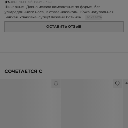
5
ЦВЕТ: ЧЕРНЫЙ, РАЗМЕР: 39,
Шикарные ! Давно искала компактные по форме , без
ультрадлинного носа , в стиле «казаков» . Кожа натуральная
,мягкая. Упаковка- супер! Каждый ботинок ...
Показать
ОСТАВИТЬ ОТЗЫВ
СОЧЕТАЕТСЯ С
-