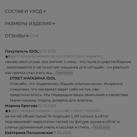
СОСТАВ И УХОД
РАЗМЕРЫ ИЗДЕЛИЯ
ОТЗЫВЫ
4.2
Покупатель IDOL
10.12.2025
1
ЦВЕТ: ЧЕРНЫЙ, РАЗМЕР: XS, (СООТВЕТСТВУЕТ РАЗМЕРУ)
меняю свой отзыв- все липнет к нему : это пыле и шерстесборник
, закатывается и не помогает машинка для катышек - он реально
как тряпка стал я его ещ...
Показать
ОТВЕТ МАГАЗИНА IDOL
Спасибо, что поделились Вашим опытом носки. Искренне
сожалеем, что материал ведёт себя не так, как
предполагалось. Мы передадим ваши замечания о свойствах
ткани нашему отделу дизайна для анализа.
Марина Брегова
30.10.2025
5
ЦВЕТ: ЧЕРНЫЙ, РАЗМЕР: L, (СООТВЕТСТВУЕТ РАЗМЕРУ)
на 44-46 обьем талии 74 подошел L (M сильно в обтяг
подчеркивает недостатки талии) по фигуре, рукав в обтяг и
слегка удлиненный очень классная и стиль...
Показать
Екатерина Полыковская
01.05.2025