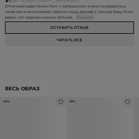
5
ЦВЕТ: ЧЕРНЫЙ, РАЗМЕР: L, (МАЛОМЕРИТ)
Отличный шерстяной Лонг с капюшоном. очень понравилось
качество и исполнение. обычно ношу размер s, иногда беру М,но
редко. Он задуман сильно slim,взя...
Показать
ОСТАВИТЬ ОТЗЫВ
ЧИТАТЬ ВСЕ
ВЕСЬ ОБРАЗ
-40%
-29%