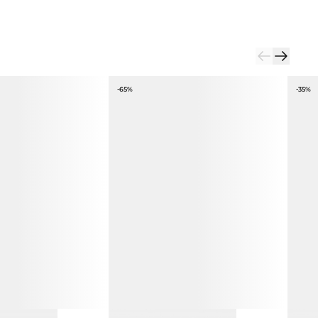
-65%
-35%