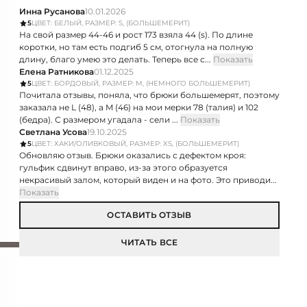
Инна Русанова
10.01.2026
5
ЦВЕТ: БЕЛЫЙ, РАЗМЕР: S, (БОЛЬШЕМЕРИТ)
На свой размер 44-46 и рост 173 взяла 44 (s). По длине
коротки, но там есть подгиб 5 см, отогнула на полную
длину, благо умею это делать. Теперь все с...
Показать
Елена Ратникова
01.12.2025
5
ЦВЕТ: БОРДОВЫЙ, РАЗМЕР: M, (НЕМНОГО БОЛЬШЕМЕРИТ)
Почитала отзывы, поняла, что брюки большемерят, поэтому
заказала не L (48), а M (46) на мои мерки 78 (талия) и 102
(бедра). С размером угадала - сели ...
Показать
Светлана Усова
19.10.2025
5
ЦВЕТ: ХАКИ/ОЛИВКОВЫЙ, РАЗМЕР: XS, (БОЛЬШЕМЕРИТ)
Обновляю отзыв. Брюки оказались с дефектом кроя:
гульфик сдвинут вправо, из-за этого образуется
некрасивый залом, который виден и на фото. Это приводи...
Показать
ОСТАВИТЬ ОТЗЫВ
ЧИТАТЬ ВСЕ