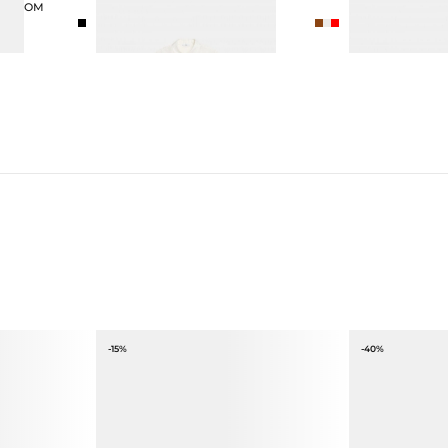
ОХЕРОМ
БЛУЗА ИЗ 100% ШЁЛКА
УГГИ ИЗ НАТ
16 990 ₽
10 990 ₽
17 990
-15%
-40%