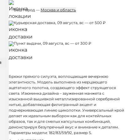
Ваш город —
Москва и область
Курьерская доставка, 09 августа, вс — от 500 ₽
Пункт выдачи, 09 августа, вс — от 300 ₽
З
Брюки прямого силуэта, воплощающие вечернюю
элегантность. Модель выполнена из мерцающего
ацетатного полотна, создающего эффект струящегося
света. Изюминка дизайна – зауженная манжета с
изысканной вышивкой металлизированной серебряной
нитью, добавляющая филигранный акцент и
подчеркивающая линию щиколотки. Универсальный крой
делает их идеальным выбором как для коктейльных
образов, так и для смелых капсульных комбинаций,
демонстрируя безупречный вкус и внимание к деталям.
Параметры модели: 182/83/59/92, размер S.