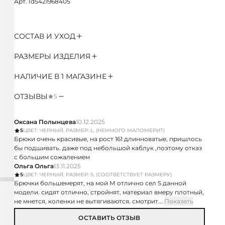
Арт. Id5421968405
СОСТАВ И УХОД
РАЗМЕРЫ ИЗДЕЛИЯ
НАЛИЧИЕ В 1 МАГАЗИНЕ
ОТЗЫВЫ
5
Оксана Полынцева
10.12.2025
5
ЦВЕТ: ЧЕРНЫЙ, РАЗМЕР: L, (НЕМНОГО МАЛОМЕРИТ)
Брюки очень красивые, на рост 161 длинноватые, пришлось
бы подшивать. даже под небольшой каблук ,поэтому отказ
с большим сожалением
Ольга Ольга
13.11.2025
5
ЦВЕТ: ЧЕРНЫЙ, РАЗМЕР: S, (СООТВЕТСТВУЕТ РАЗМЕРУ)
Брючки большемерят, на мой М отлично сел S данной
модели. сидят отлично, стройнят, материал вмеру плотный,
не мнется, коленки не вытягиваются. смотрит...
Показать
ОСТАВИТЬ ОТЗЫВ