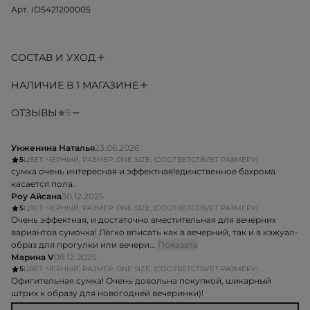
Арт. ID5421200005
СОСТАВ И УХОД
НАЛИЧИЕ В 1 МАГАЗИНЕ
ОТЗЫВЫ
5
Унженина Наталья
23.06.2026
5
ЦВЕТ: ЧЕРНЫЙ, РАЗМЕР: ONE SIZE, (СООТВЕТСТВУЕТ РАЗМЕРУ)
сумка очень интересная и эффектная!единственное бахрома
касается пола.
Роу Айсана
30.12.2025
5
ЦВЕТ: ЧЕРНЫЙ, РАЗМЕР: ONE SIZE, (СООТВЕТСТВУЕТ РАЗМЕРУ)
Очень эффектная, и достаточно вместительная для вечерних
вариантов сумочка! Легко вписать как в вечерний, так и в кэжуал-
образ для прогулки или вечери...
Показать
Марина V
08.12.2025
5
ЦВЕТ: ЧЕРНЫЙ, РАЗМЕР: ONE SIZE, (СООТВЕТСТВУЕТ РАЗМЕРУ)
Офигительная сумка! Очень довольна покупкой, шикарный
штрих к образу для новогодней вечеринки)!