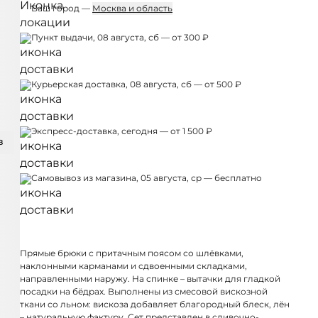
Ваш город —
Москва и область
Пункт выдачи, 08 августа, сб — от 300 ₽
Курьерская доставка, 08 августа, сб — от 500 ₽
Экспресс-доставка, сегодня — от 1 500 ₽
З
Самовывоз из магазина, 05 августа, ср — бесплатно
Прямые брюки с притачным поясом со шлёвками,
наклонными карманами и сдвоенными складками,
направленными наружу. На спинке – вытачки для гладкой
посадки на бёдрах. Выполнены из смесовой вискозной
ткани со льном: вискоза добавляет благородный блеск, лён
– натуральную фактуру. Сет представлен в сливочно-