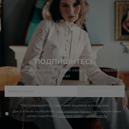
ПОДПИШИТЕСЬ
на наши новости и получите скидку 10% на первый
заказ
ПОДПИСАТЬСЯ
*Не суммируется с другими акциями и скидками
Даю согласие на обработку
персональных данных
для маркетинговых
целей, подробнее в
Политике конфиденциальности