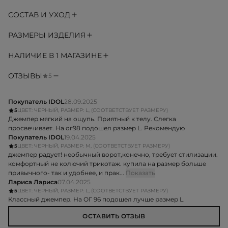
СОСТАВ И УХОД
РАЗМЕРЫ ИЗДЕЛИЯ
НАЛИЧИЕ В 1 МАГАЗИНЕ
ОТЗЫВЫ
5
Покупатель IDOL
28.09.2025
5
ЦВЕТ: ЧЕРНЫЙ, РАЗМЕР: L, (СООТВЕТСТВУЕТ РАЗМЕРУ)
Джемпер мягкий на ощупь. Приятный к телу. Слегка
просвечивает. На ог98 подошел размер L. Рекомендую
Покупатель IDOL
19.04.2025
5
ЦВЕТ: ЧЕРНЫЙ, РАЗМЕР: M, (СООТВЕТСТВУЕТ РАЗМЕРУ)
джемпер радует! необычный ворот,конечно, требует стилизации.
комфортный не колючий трикотаж. купила на размер больше
привычного- так и удобнее, и прак...
Показать
Лариса Лариса
07.04.2025
5
ЦВЕТ: ЧЕРНЫЙ, РАЗМЕР: L, (СООТВЕТСТВУЕТ РАЗМЕРУ)
Классный джемпер. На ОГ 96 подошел лучше размер L.
ОСТАВИТЬ ОТЗЫВ