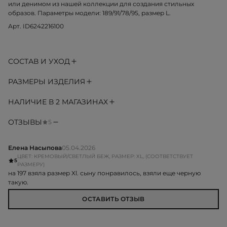
или денимом из нашей коллекции для создания стильных
образов. Параметры модели: 189/91/78/95, размер L.
Арт. ID6242216100
СОСТАВ И УХОД
РАЗМЕРЫ ИЗДЕЛИЯ
НАЛИЧИЕ В 2 МАГАЗИНАХ
ОТЗЫВЫ
5
Елена Насыпова
05.04.2026
ЦВЕТ: КРЕМОВЫЙ/СВЕТЛЫЙ БЕЖ, РАЗМЕР: XL, (СООТВЕТСТВУЕТ
5
РАЗМЕРУ)
на 197 взяла размер Xl. сыну понравилось, взяли еще черную
такую.
ОСТАВИТЬ ОТЗЫВ