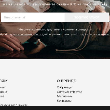
на наши новости и получите скидку 10% на первый заказ
ПОДПИСАТЬСЯ
*Не суммируется с другими акциями и скидками
обработку
персональных данных
для маркетинговых целей, подробнее в
Политике
ЛЯМ
О БРЕНДЕ
лием
О бренде
тавка
Сотрудничество
рат
Магазины
Контакты
нфиденциальности
ояльности