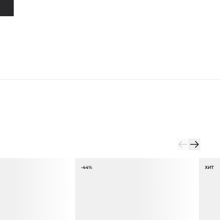
-44%
ХИТ