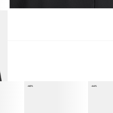
-46%
-44%