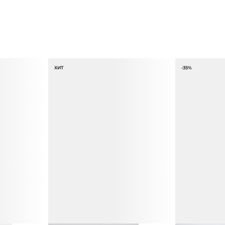
ХИТ
-35%