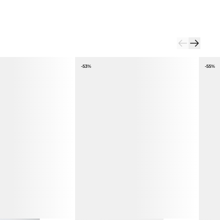
-53%
-55%